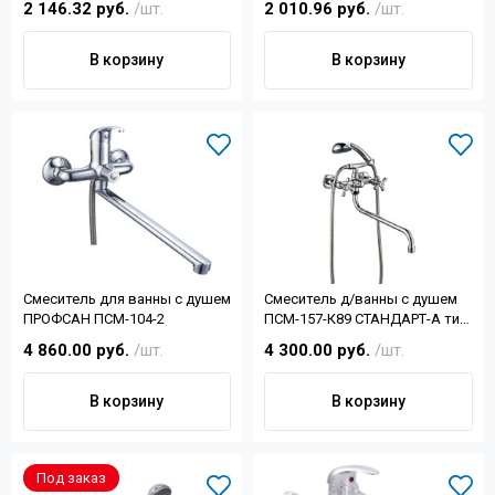
2 146.32 руб.
/шт.
2 010.96 руб.
/шт.
Контакты
В корзину
В корзину
+7 (4822) 32-28-74
info@sanar-tver.ru
Смеситель для ванны с душем
Смеситель д/ванны с душем
ПРОФСАН ПСМ-104-2
ПСМ-157-К89 СТАНДАРТ-А тип
См-ВУДРНШлА
4 860.00 руб.
/шт.
4 300.00 руб.
/шт.
В корзину
В корзину
Под заказ