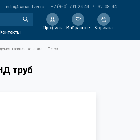
info@sanar-tver.ru
+7 (960) 701 24 44
/
32-08-44
Профиль
Избранное
Корзина
Контакты
, демонтажная вставка
Пфрк
Избранное
НД труб