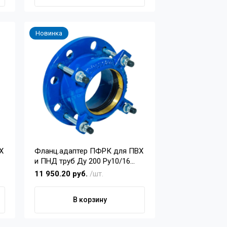
Новинка
Х
Фланц.адаптер ПФРК для ПВХ
и ПНД труб Ду 200 Pу10/16
(200)
11 950.20 руб.
/шт.
В корзину