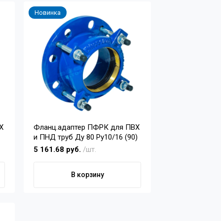
Новинка
Х
Фланц.адаптер ПФРК для ПВХ
и ПНД труб Ду 80 Pу10/16 (90)
5 161.68 руб.
/шт.
В корзину