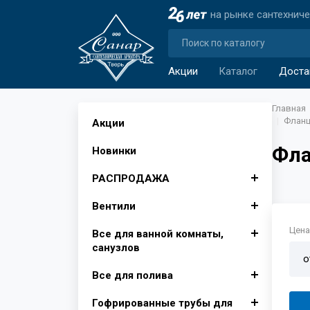
на рынке сантехнич
Акции
Каталог
Доста
Главная
Фланц
Акции
Фла
Новинки
РАСПРОДАЖА
Вентили
Автомобильные аксессуары
Цена 
Все для ванной комнаты,
Аксессуары для ванной
Вентили для бытовой
санузлов
комнаты
техники
о
Все для полива
Изолента, лента сигнальная
Вентили муфтовые для
Душевые поддоны, Опора
Крючки для ванной
воды
для поддона
Гофрированные трубы для
Инвентарь для уборки снега
Фитинги для полива
Шторы для ванной