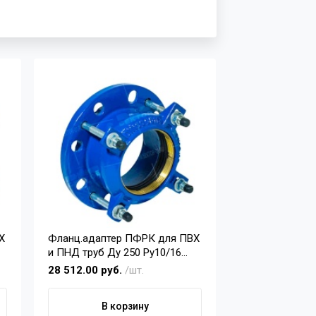
Х
Фланц.адаптер ПФРК для ПВХ
и ПНД труб Ду 250 Pу10/16
(280)
28 512.00 руб.
/шт.
В корзину