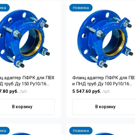
нка
Новинка
ц.адаптер ПФРК для ПВХ
Фланц.адаптер ПФРК для ПВ
Д труб Ду 150 Pу10/16
и ПНД труб Ду 100 Pу10/16
(110)
7.80 руб.
/шт.
5 547.60 руб.
/шт.
В корзину
В корзину
нка
Новинка