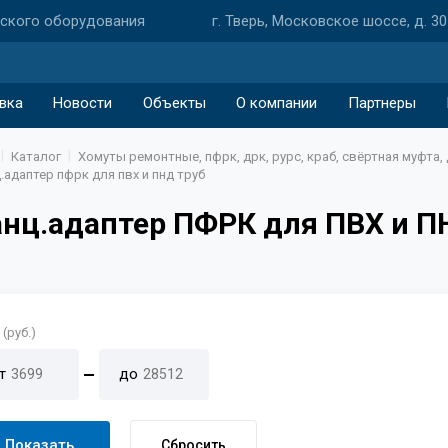
еского оборудования
г. Тверь, Московское шоссе, д. 30
вка
Новости
Объекты
О компании
Партнеры
Каталог
Хомуты ремонтные, пфрк, дрк, рурс, краб, свёртная муфта
.адаптер пфрк для пвх и пнд труб
нц.адаптер ПФРК для ПВХ и П
(руб.)
т
до
Показать
Сбросить