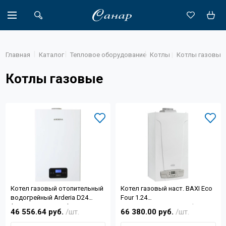
Главная
Каталог
Тепловое оборудование
Котлы
Котлы газовые
Котлы газовые
Акции
Каталог
Доставка
Новости
Объекты
Котел газовый отопительный
Котел газовый наст. BAXI Eco
О компании
водогрейный Arderia D24
Four 1.24
(закрытая камера)
одноконтурный,атмосферный
46 556.64 руб.
/шт.
66 380.00 руб.
/шт.
Партнеры