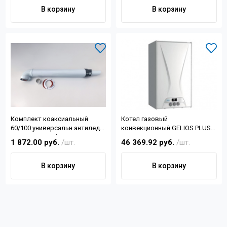
Контакты
В корзину
В корзину
+7 (4822) 32-28-74
info@sanar-tver.ru
Комплект коаксиальный
Котел газовый
60/100 универсальн антилед
конвекционный GELIOS PLUS
для газ.котла (хомут, стакан
24 HM NG 2х контур, закрытая
1 872.00 руб.
/шт.
46 369.92 руб.
/шт.
60/50, фланец, 2манж
камера
В корзину
В корзину