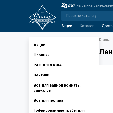
на рынке сантехнич
Акции
Каталог
Доста
Главная
Акции
Лен
Новинки
РАСПРОДАЖА
Вентили
Автомобильные аксессуары
Все для ванной комнаты,
Аксессуары для ванной
Вентили для бытовой
санузлов
комнаты
техники
Все для полива
Изолента, лента сигнальная
Вентили муфтовые для
Душевые поддоны, Опора
Крючки для ванной
воды
для поддона
Гофрированные трубы для
Инвентарь для уборки снега
Фитинги для полива
Шторы для ванной