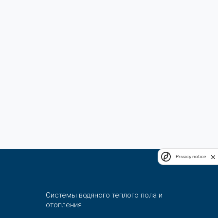
Privacy notice
Системы водяного теплого пола и
отопления