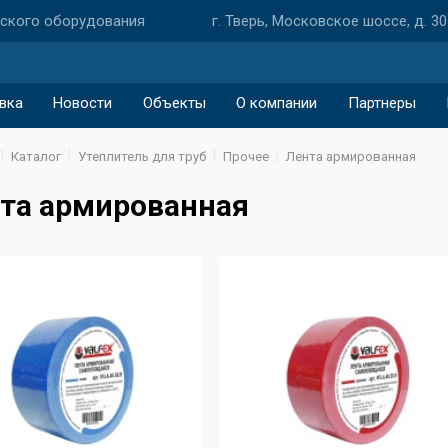
еского оборудования
г. Тверь, Московское шоссе, д. 30
вка
Новости
Объекты
О компании
Партнеры
Каталог
Утеплитель для труб
Прочее
Лента армированная
та армированная