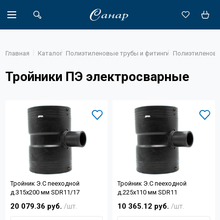
Главная
Каталог
Полиэтиленовые трубы и фитинги
Полиэтиленовы
Тройники ПЭ электросварные
Акции
Каталог
Доставка
Новости
Объекты
Тройник Э.С пееходной
Тройник Э.С пееходной
О компании
д.315х200 мм SDR11/17
д.225х110 мм SDR11
20 079.36 руб.
/шт.
10 365.12 руб.
/шт.
Партнеры