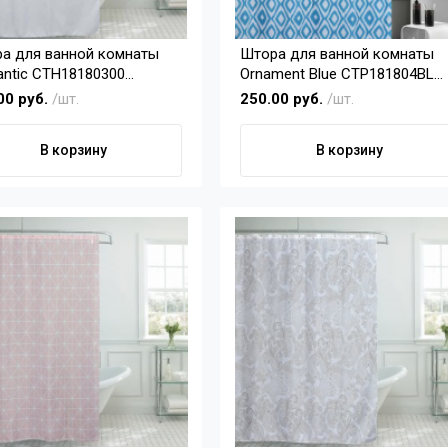
а для ванной комнаты
Штора для ванной комнаты
ntic CTH18180300
Ornament Blue CTP181804BL
х180см)
(180х180см)
00 руб.
/шт.
250.00 руб.
/шт.
В корзину
В корзину