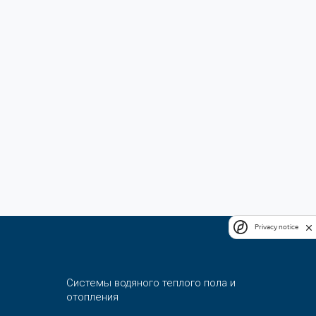
Privacy notice
Системы водяного теплого пола и
отопления