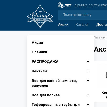
на рынке сантехнич
Акции
Каталог
Доста
Главная
Акции
Акс
Новинки
РАСПРОДАЖА
Вентили
Автомобильные аксессуары
Все для ванной комнаты,
Аксессуары для ванной
Вентили для бытовой
санузлов
комнаты
техники
Кр
Все для полива
Изолента, лента сигнальная
Вентили муфтовые для
Душевые поддоны, Опора
Крючки для ванной
воды
для поддона
Гофрированные трубы для
Инвентарь для уборки снега
Фитинги для полива
Шторы для ванной