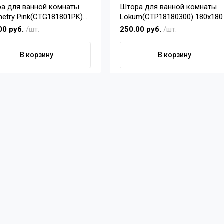
а для ванной комнаты
Штора для ванной комнаты
etry Pink(CTG181801PK)
Lokum(CTP18180300) 180х180
180
00 руб.
/шт.
250.00 руб.
/шт.
В корзину
В корзину