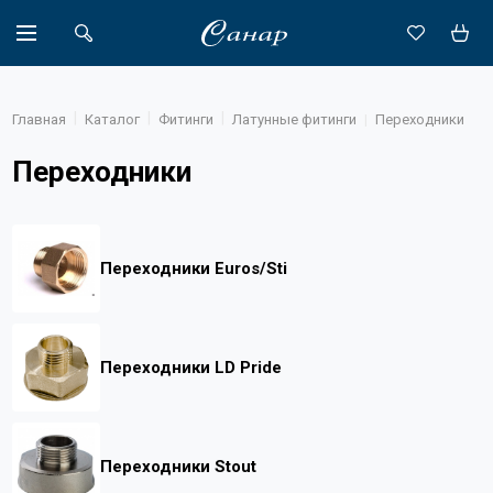
Главная
Каталог
Фитинги
Латунные фитинги
Переходники
Переходники
Акции
Каталог
Переходники Euros/Sti
Доставка
Новости
Переходники LD Pride
Объекты
О компании
Партнеры
Переходники Stout