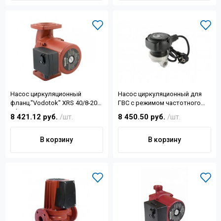
Насос циркуляционный
Насос циркуляционный для
фланц."Vodotok" ХRS 40/8-200-
ГВС с режимом частотного
F,(150/200/248Вт, 170л/мин
регулирования 1/2
8 421.12 руб.
/шт.
8 450.50 руб.
/шт.
Н-8,d отв.1/2"d фл90мм)
В корзину
В корзину