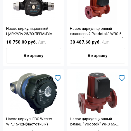
Насос циркуляционный
Насос циркуляционный
ЦИРКУЛЬ 25/80 ПРЕМИУМ
фланцевый "Vodotok" WRS 50-
1500-F, (1.5кВт, 24м3/ч, Н-14, d
10 750.00 руб.
/шт.
30 487.68 руб.
/шт.
отв.2",dфланца 136)
В корзину
В корзину
Насос циркул. ГВС Wester
Насос циркуляционный
WPE15-12N(частотный)
фланц. "Vodotok" WRS 65-
1500-F, (1.5кВт, 27м3/ч, Н-12, d