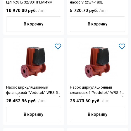
ЦИРКУЛЬ 32/80 ПРЕМИУМ
насос VR25/4-180Е
10 970.00 руб.
/шт.
5 720.70 руб.
/шт.
В корзину
В корзину
Насос циркуляционный
Насос циркуляционный
фланцевый "Vodotok" WRS 50-
фланцевый "Vodotok" WRS 40-
1100-F (1.1кВт,16,8м3/ч,Н-14, d
750-F, (0,75кВт, 12м3/ч, Н-16, d
28 452.96 руб.
/шт.
25 473.60 руб.
/шт.
отв.2",dфланца 136)
отв.1 1/2")
В корзину
В корзину