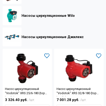
Контакты
Насосы циркуляционные Wilo
+7 (4822) 32-28-74
info@sanar-tver.ru
Насосы циркуляционные Джилекс
Насос циркуляционный
Насос циркуляционный
"Vodotok" XRS 25/6-180 (top
"Vodotok" XRS 32/8-180 (top
level) (33/42/60Вт,50 л/
level) (220В, 90/132/142Вт,
3 326.40 руб.
/шт.
7 001.28 руб.
/шт.
мин,Н-6м,d 1",d отв.1½")
130л/мин, Hmax-8м)