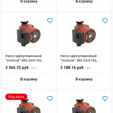
В корзину
В корзину
Насос циркуляционный
Насос циркуляционный
"Vodotok" XRS 25/6-130,
"Vodotok" XRS 25/4-130,
(55/70/100Вт, 50 л/мин, Н-6м, 2
(22/32/44Вт, 45 л/мин, Н-4м, 2
3 366.72 руб.
/шт.
3 188.16 руб.
/шт.
гайки d 1", d отв.1½")
гайки d 1", d отв.1½")
В корзину
В корзину
Под заказ