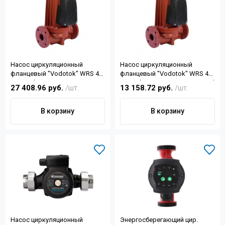
Насос циркуляционный
Насос циркуляционный
фланцевый "Vodotok" WRS 40-
фланцевый "Vodotok" WRS 40-
1100-F, (1,1кВт, 13,8м3/ч, Н-19,
370-F, (0.37 кВт, 8,7м3/ч, Н-10, d
27 408.96 руб.
/шт.
13 158.72 руб.
/шт.
d отв.1 1/2")
отв.1 1/2")
В корзину
В корзину
Насос циркуляционный
Энергосберегающий цир.