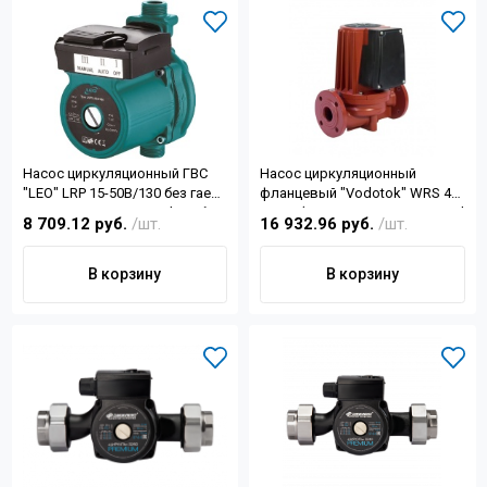
Насос циркуляционный ГВС
Насос циркуляционный
"LEO" LRP 15-50B/130 без гаек
фланцевый "Vodotok" WRS 40-
85Вт, 40л/мин Н-4,5м d трубы
550-F, (0.55 кВт, 7,2м3/ч, Н-13, d
8 709.12 руб.
/шт.
16 932.96 руб.
/шт.
1", гайка 15мм
отв.1 1/2")
В корзину
В корзину