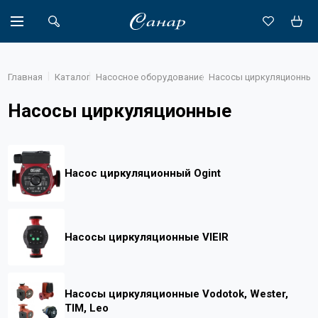
Главная
Каталог
Насосное оборудование
Насосы циркуляционные
Насосы циркуляционные
Акции
Каталог
Насос циркуляционный Ogint
Доставка
Новости
Насосы циркуляционные VIEIR
Объекты
О компании
Насосы циркуляционные Vodotok, Wester,
Партнеры
TIM, Leo