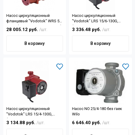
Насос циркуляционный
Насос циркуляционный
фланцевый "Vodotok" WRS 50-
"Vodotok" LRS 15/6-130G,
750-F, (0.75кВт, 18м3/ч, Н-12, d
(46/67/93Вт, 48 л/мин, Н-6м, 2
28 005.12 руб.
/шт.
3 336.48 руб.
/шт.
отв.2")
штуцера d 3/4")
В корзину
В корзину
Насос циркуляционный
Насос NO 25/4-180 без гаек
"Vodotok" LRS 15/4-130G,
Wilo
(38/53/72Вт, 42 л/мин, Н-4м, 2
3 134.88 руб.
/шт.
6 646.40 руб.
/шт.
штуцера d 3/4")