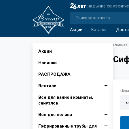
на рынке сантехнич
Акции
Каталог
Доста
Главная
Акции
Сиф
Новинки
РАСПРОДАЖА
Вентили
Автомобильные аксессуары
Цена 
Все для ванной комнаты,
Аксессуары для ванной
Вентили для бытовой
о
санузлов
комнаты
техники
Все для полива
Изолента, лента сигнальная
Вентили муфтовые для
Душевые поддоны, Опора
Крючки для ванной
воды
для поддона
Гофрированные трубы для
Инвентарь для уборки снега
Фитинги для полива
Шторы для ванной