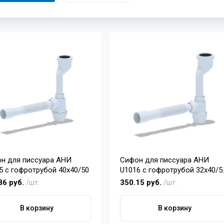
н для писсуара АНИ
Сифон для писсуара АНИ
5 с гофротрубой 40х40/50
U1016 с гофротрубой 32х40/5
(выпуск ду 32)
86 руб.
/шт.
350.15 руб.
/шт.
В корзину
В корзину