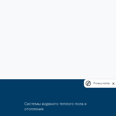
Privacy notice
Системы водяного теплого пола и
отопления