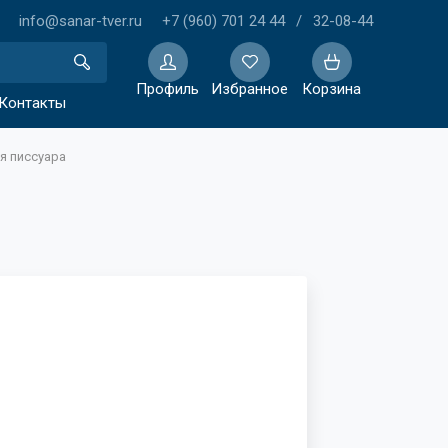
info@sanar-tver.ru
+7 (960) 701 24 44
/
32-08-44
Профиль
Избранное
Корзина
Контакты
я писсуара
Избранное