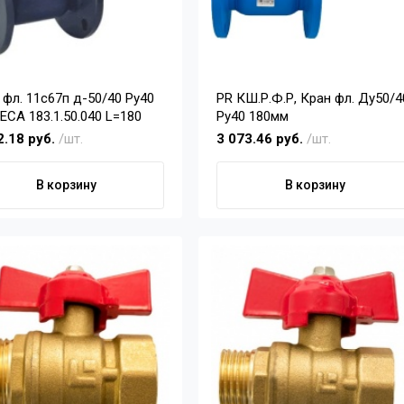
 фл. 11с67п д-50/40 Ру40
PR КШ.Р.Ф.Р, Кран фл. Ду50/4
ECA 183.1.50.040 L=180
Ру40 180мм
2.18 руб.
/шт.
3 073.46 руб.
/шт.
В корзину
В корзину