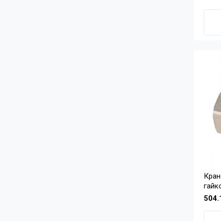
Кран
гайк
MVI
504.