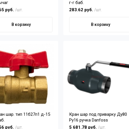
ычаг
г-г баб.
65 руб.
/шт.
283.62 руб.
/шт.
В корзину
В корзину
Кран шар под приварку Ду80
аб.
Ру16 ручка Danfoss
56 руб.
/шт.
5 681.78 руб.
/шт.