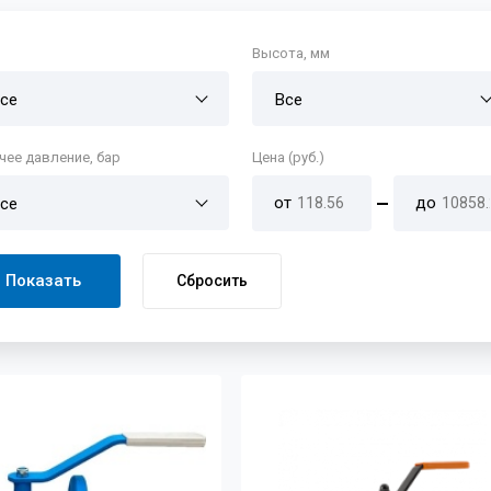
Высота, мм
се
Все
чее давление, бар
Цена (руб.)
от
до
се
Показать
Сбросить