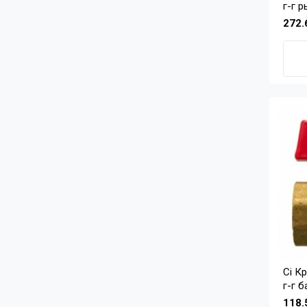
г-г р
272.
Ci Кран шар. тип 11б27п1 д-15
г-г б
118.