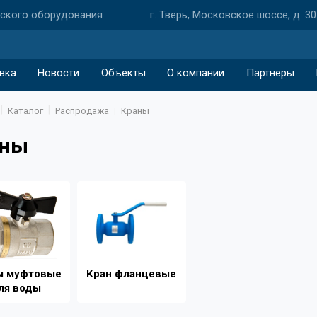
еского оборудования
г. Тверь, Московское шоссе, д. 30
вка
Новости
Объекты
О компании
Партнеры
Каталог
Распродажа
Краны
аны
ы муфтовые
Кран фланцевые
ля воды