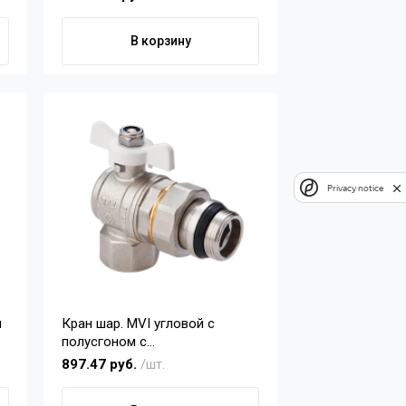
В корзину
Privacy notice
й
Кран шар. MVI угловой с
полусгоном с
самоуплотняющимся кольцом
897.47 руб.
/шт.
Ду20 бабочка