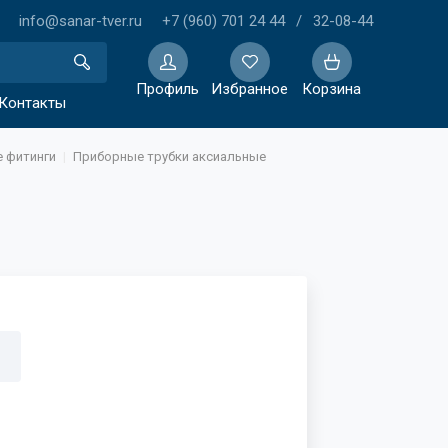
info@sanar-tver.ru
+7 (960) 701 24 44
/
32-08-44
Профиль
Избранное
Корзина
Контакты
 фитинги
Приборные трубки аксиальные
Избранное