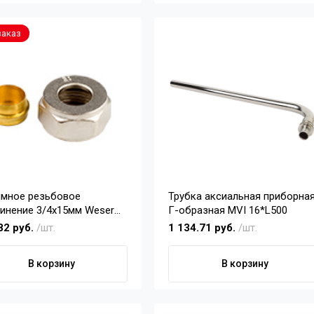
заказ
мное резьбовое
Трубка аксиальная приборна
 3/4х15мм Weser
Г-образная MVI 16*L500
ключение L и T-образных
82 руб.
/шт.
1 134.71 руб.
/шт.
ок)
В корзину
В корзину