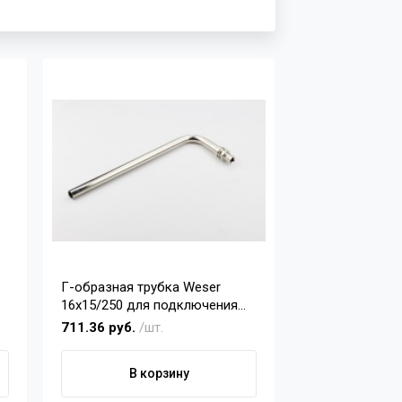
е
Г-образная трубка Weser
16х15/250 для подключения
радиатора
711.36 руб.
/шт.
В корзину