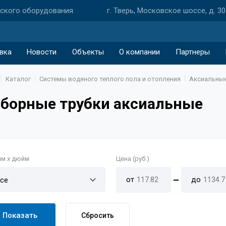
еского оборудования
г. Тверь, Московское шоссе, д. 30
вка
Новости
Объекты
О компании
Партнеры
Каталог
Системы водяного теплого пола и отопления
Аксиальные
борные трубки аксиальные
мм х дюйм
Цена (руб.)
от
до
се
Показать
Сбросить