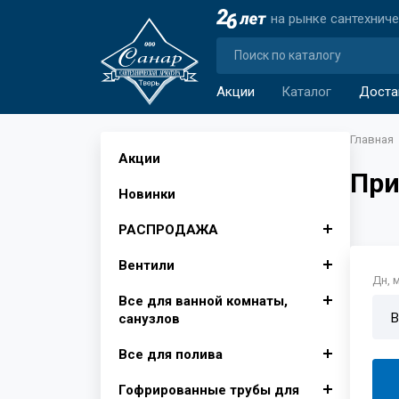
на рынке сантехнич
Акции
Каталог
Доста
Главная
Акции
При
Новинки
РАСПРОДАЖА
Вентили
Автомобильные аксессуары
Дн, 
Все для ванной комнаты,
Аксессуары для ванной
Вентили для бытовой
В
санузлов
комнаты
техники
Все для полива
Изолента, лента сигнальная
Вентили муфтовые для
Душевые поддоны, Опора
Крючки для ванной
воды
для поддона
Гофрированные трубы для
Инвентарь для уборки снега
Фитинги для полива
Шторы для ванной