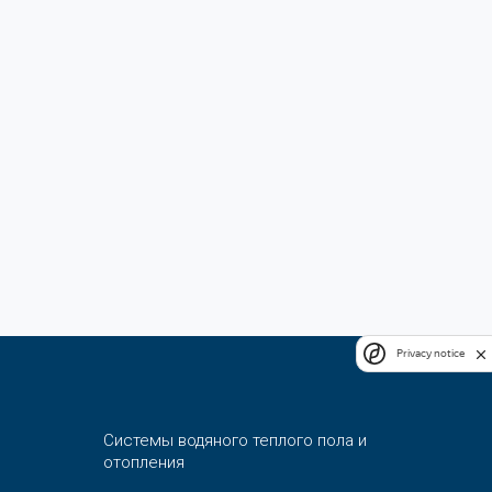
Privacy notice
Системы водяного теплого пола и
отопления