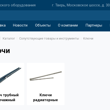
еского оборудования
г. Тверь, Московское шоссе, д. 30
вка
Новости
Объекты
О компании
Партнеры
Каталог
Сопутствующие товары и инструменты
Ключи
ючи
ч трубный
Ключи
ычажный
радиаторные