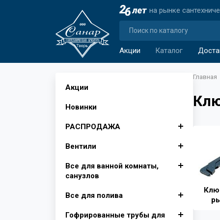
на рынке сантехнич
Акции
Каталог
Доста
Главная
Акции
Кл
Новинки
РАСПРОДАЖА
Вентили
Автомобильные аксессуары
Все для ванной комнаты,
Аксессуары для ванной
Вентили для бытовой
санузлов
комнаты
техники
Клю
Все для полива
Изолента, лента сигнальная
Вентили муфтовые для
Душевые поддоны, Опора
Крючки для ванной
р
воды
для поддона
Гофрированные трубы для
Инвентарь для уборки снега
Фитинги для полива
Шторы для ванной