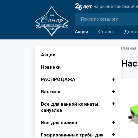
на рынке сантехнич
Акции
Каталог
Доста
Главная
Акции
Нас
Новинки
РАСПРОДАЖА
Вентили
Автомобильные аксессуары
Все для ванной комнаты,
Аксессуары для ванной
Вентили для бытовой
санузлов
комнаты
техники
Все для полива
Изолента, лента сигнальная
Вентили муфтовые для
Душевые поддоны, Опора
Крючки для ванной
воды
для поддона
Гофрированные трубы для
Инвентарь для уборки снега
Фитинги для полива
Шторы для ванной