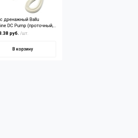
с дренажный Ballu
ine DC Pump (проточный,
ч), Ballu HC-1092315
8.38 руб.
/шт.
В корзину