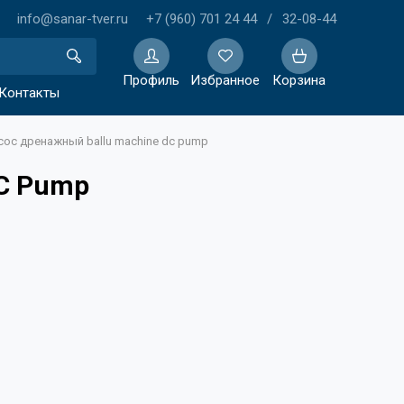
info@sanar-tver.ru
+7 (960) 701 24 44
/
32-08-44
Профиль
Избранное
Корзина
Контакты
сос дренажный ballu machine dc pump
Избранное
DC Pump