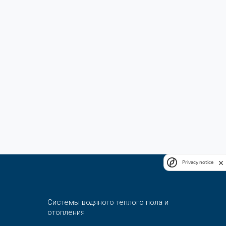
Privacy notice
Системы водяного теплого пола и
отопления