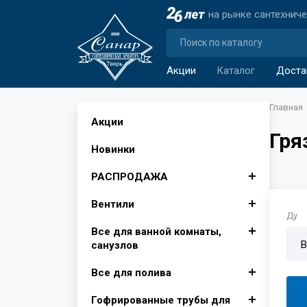
на рынке сантехнич
Акции
Каталог
Доста
Главная
Акции
Гря
Новинки
РАСПРОДАЖА
Вентили
Автомобильные аксессуары
Ду
Все для ванной комнаты,
Аксессуары для ванной
Вентили для бытовой
В
санузлов
комнаты
техники
Все для полива
Изолента, лента сигнальная
Вентили муфтовые для
Душевые поддоны, Опора
Крючки для ванной
воды
для поддона
Гофрированные трубы для
Инвентарь для уборки снега
Фитинги для полива
Шторы для ванной