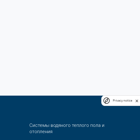
Privacy notice
Системы водяного теплого пола и
отопления