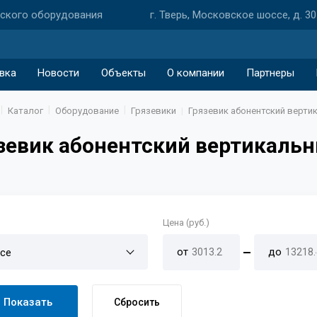
еского оборудования
г. Тверь, Московское шоссе, д. 30
вка
Новости
Объекты
О компании
Партнеры
Каталог
Оборудование
Грязевики
Грязевик абонентский верти
зевик абонентский вертикаль
Цена (руб.)
от
до
се
Показать
Сбросить