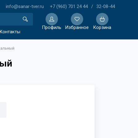
info@sanar-tver.ru
+7 (960) 701 24 44
/
32-08-44
Профиль
Избранное
Корзина
Контакты
кальный
Избранное
ный