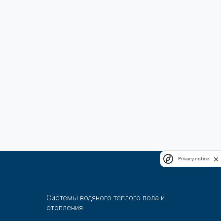
Privacy notice
Системы водяного теплого пола и
отопления