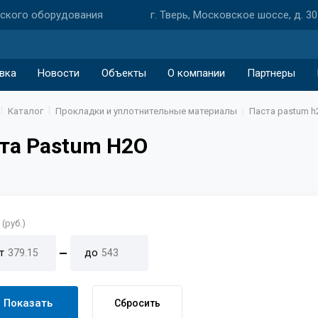
еского оборудования
г. Тверь, Московское шоссе, д. 30
вка
Новости
Объекты
О компании
Партнеры
Каталог
Прокладки и уплотнительные материалы
Паста pastum h
та Pastum H2O
(руб.)
т
до
Показать
Сбросить