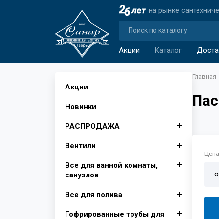
на рынке сантехнич
Акции
Каталог
Доста
Главная
Акции
Пас
Новинки
РАСПРОДАЖА
Вентили
Автомобильные аксессуары
Цена 
Все для ванной комнаты,
Аксессуары для ванной
Вентили для бытовой
о
санузлов
комнаты
техники
Все для полива
Изолента, лента сигнальная
Вентили муфтовые для
Душевые поддоны, Опора
Крючки для ванной
воды
для поддона
Гофрированные трубы для
Инвентарь для уборки снега
Фитинги для полива
Шторы для ванной