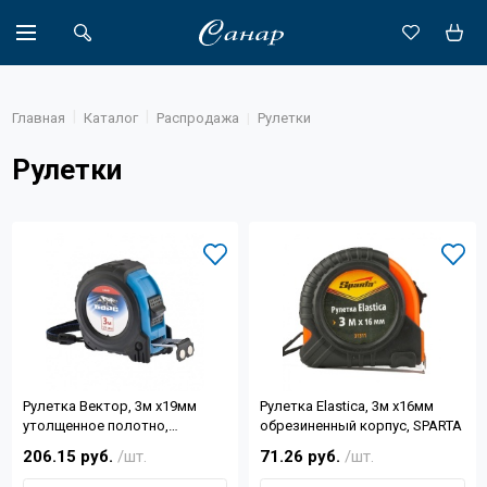
Главная
Каталог
Распродажа
Рулетки
Рулетки
Акции
Каталог
Доставка
Новости
Объекты
Рулетка Вектор, 3м х19мм
Рулетка Elastica, 3м х16мм
О компании
утолщенное полотно,
обрезиненный корпус, SPARTA
магнитный зацеп,
206.15 руб.
/шт.
71.26 руб.
/шт.
Партнеры
обрезиненный корпус, БАРС