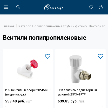
Главная
Каталог
Полипропиленовые трубы и фитинги
Вентили по
Вентили полипропиленовые
Акции
Каталог
Доставка
Новости
Объекты
РРR вентиль в сборе 20*45 RTP
РРR вентиль радиаторный
О компании
(внурт-наруж)
угловой 25*3/4 RTP
558.40 руб.
/шт.
639.85 руб.
/шт.
Партнеры