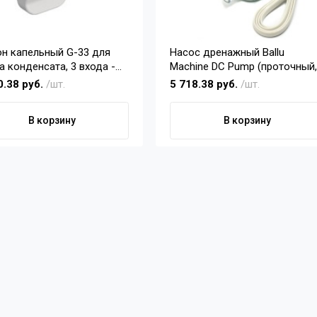
н капельный G-33 для
Насос дренажный Ballu
а конденсата, 3 входа -
Machine DC Pump (проточный
мм, 1х20мм, выход 32мм,
18 л/ч), Ballu HC-1092315
0.38 руб.
/шт.
5 718.38 руб.
/шт.
озатвор
В корзину
В корзину