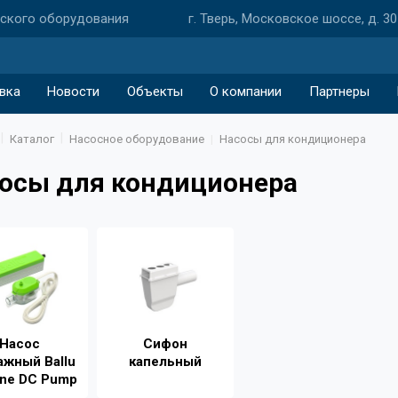
еского оборудования
г. Тверь, Московское шоссе, д. 30
вка
Новости
Объекты
О компании
Партнеры
Каталог
Насосное оборудование
Насосы для кондиционера
осы для кондиционера
Насос
Сифон
ажный Ballu
капельный
ne DC Pump