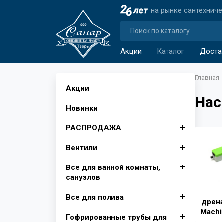
на рынке сантехнич
Акции
Каталог
Доста
Главная
Акции
Нас
Новинки
РАСПРОДАЖА
Вентили
Автомобильные аксессуары
Все для ванной комнаты,
Аксессуары для ванной
Вентили для бытовой
санузлов
комнаты
техники
Все для полива
Изолента, лента сигнальная
Вентили муфтовые для
Душевые поддоны, Опора
Крючки для ванной
дрен
воды
для поддона
Machi
Гофрированные трубы для
Инвентарь для уборки снега
Фитинги для полива
Шторы для ванной