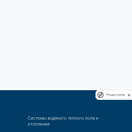
Privacy notice
Системы водяного теплого пола и
отопления