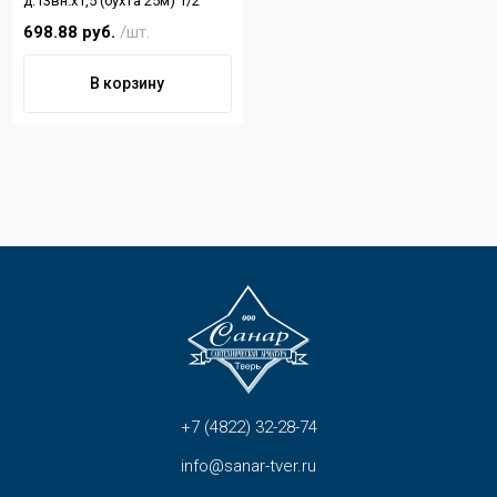
д.13вн.х1,5 (бухта 25м) 1/2"
698.88 руб.
/шт.
В корзину
+7 (4822) 32-28-74
info@sanar-tver.ru