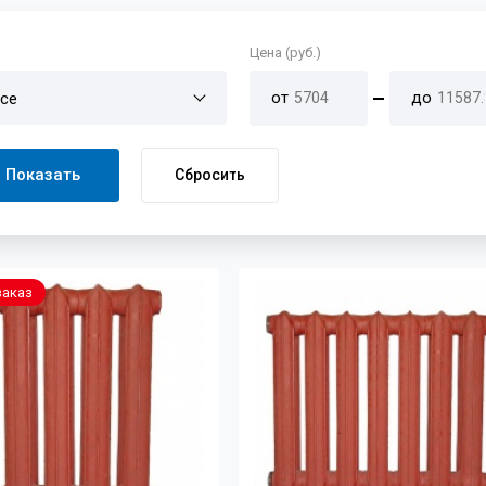
Цена (руб.)
от
до
се
Показать
Сбросить
заказ