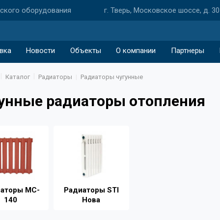
еского оборудования
г. Тверь, Московское шоссе, д. 30
вка
Новости
Объекты
О компании
Партнеры
Каталог
Радиаторы
Радиаторы чугунные
унные радиаторы отопления
аторы MC-
Радиаторы STI
140
Нова