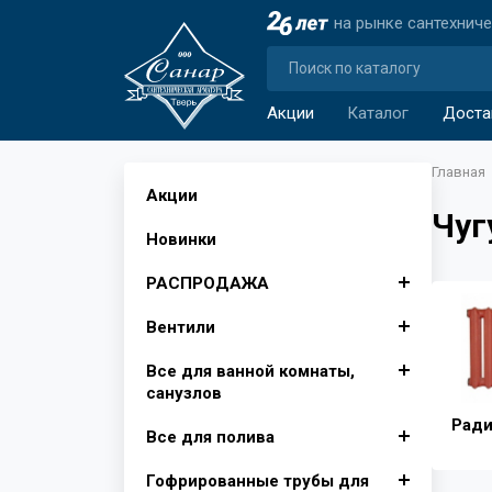
на рынке сантехнич
Акции
Каталог
Доста
Главная
Акции
Чуг
Новинки
РАСПРОДАЖА
Вентили
Автомобильные аксессуары
Все для ванной комнаты,
Аксессуары для ванной
Вентили для бытовой
санузлов
комнаты
техники
Ради
Все для полива
Изолента, лента сигнальная
Вентили муфтовые для
Душевые поддоны, Опора
Крючки для ванной
воды
для поддона
Гофрированные трубы для
Инвентарь для уборки снега
Фитинги для полива
Шторы для ванной