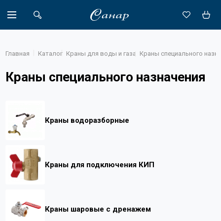
Главная
Каталог
Краны для воды и газа
Краны специального назн
Краны специального назначения
Акции
Каталог
Краны водоразборные
Доставка
Новости
Краны для подключения КИП
Объекты
О компании
Партнеры
Краны шаровые с дренажем