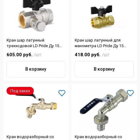
Кран шар латунный
Кран шар латунный для
трехходовой LD Pride Ду 15
манометра LD Pride Ду 15
Ру40 бабочка с дренажем и
М20х1,5 ВН-ВН бабочка Ру16
605.00 руб.
/шт.
418.00 руб.
/шт.
воздухоотводчиком артикул
LD 44.344.15
В корзину
В корзину
Под заказ
Кран водоразборный со
Кран водоразборный со