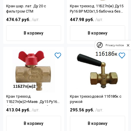
Кран шар. лат. Ду 20 с
Кран трехход. 11Б27п(м) Ду15
фильтром СТМ
Ру16 ВР М20х1,5 бабочка без
фланца п/ман.
474.67 руб.
/шт.
447.98 руб.
/шт.
В корзину
В корзину
Privacy notice
Кран трехход.
Кран трехходовой 11б18бк с
11Б27п(м)2+Маев. Ду15 Ру16
ручкой
бабочка п/ман. G/G 1/2"
413.04 руб.
/шт.
295.56 руб.
/шт.
В корзину
В корзину