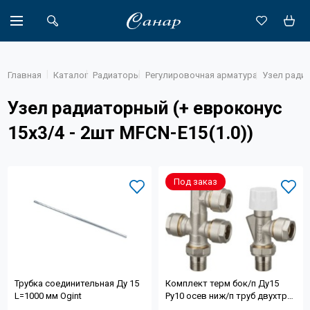
Главная
Каталог
Радиаторы
Регулировочная арматура
Узел радиа
Узел радиаторный (+ евроконус
Акции
15х3/4 - 2шт MFCN-E15(1.0))
Каталог
Доставка
Под заказ
Новости
Объекты
О компании
Трубка соединительная Ду 15
Комплект терм бок/п Ду15
Партнеры
L=1000 мм Ogint
Ру10 осев ниж/п труб двухтр
Ogint