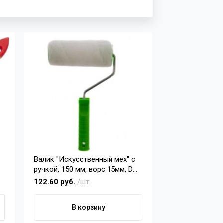
Валик "Искусственный мех" с
ручкой, 150 мм, ворс 15мм, D
48мм, D ручки 6 мм, полиэстер
122.60 руб.
/шт.
Сибртех
В корзину