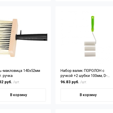
ь-макловица 140х52мм
Набор валик ПОРОЛОН с
. ручка
ручкой +2 шубки 100мм, D-
42мм, D ручки 6 мм Сибртех
32 руб.
/шт.
96.83 руб.
/шт.
В корзину
В корзину