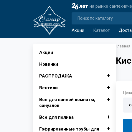
на рынке сантехнич
Акции
Каталог
Доста
Главная
Акции
Кис
Новинки
РАСПРОДАЖА
Вентили
Автомобильные аксессуары
Цена 
Все для ванной комнаты,
Аксессуары для ванной
Вентили для бытовой
о
санузлов
комнаты
техники
Все для полива
Изолента, лента сигнальная
Вентили муфтовые для
Душевые поддоны, Опора
Крючки для ванной
воды
для поддона
Гофрированные трубы для
Инвентарь для уборки снега
Фитинги для полива
Шторы для ванной