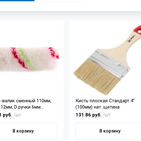
-валик сменный 110мм,
Кисть плоская Стандарт 4"
 12мм, D ручки 6мм
(100мм) нат. щетина
амид, полиакрил (Эмали)
1 руб.
/шт.
131.86 руб.
/шт.
тех
В корзину
В корзину