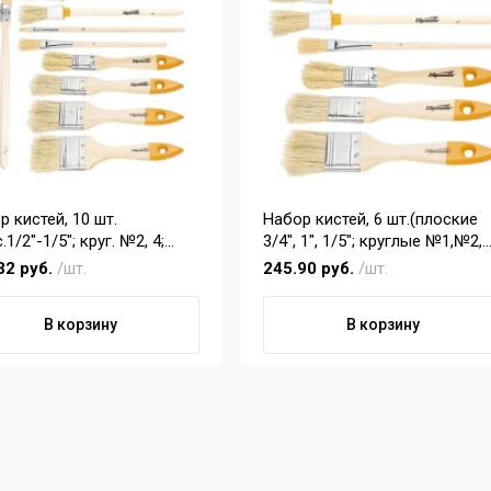
 кистей, 10 шт.
Набор кистей, 6 шт.(плоские
.1/2"-1/5"; круг. №2, 4;
3/4", 1", 1/5"; круглые №1,№2,
т. 1",1,5"; для масл
№4.) SPARTA
32 руб.
/шт.
245.90 руб.
/шт.
ки №2, 6) SPARTA
В корзину
В корзину