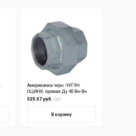
.
Американка черн. ЧУГУН.
Американк
ОЦИНК. прямая Ду 40 Вн-Вн
прямая с п
525.57 руб.
/шт.
272.76 ру
В корзину