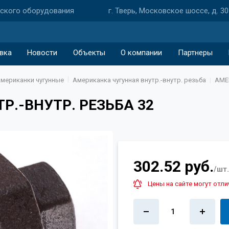
еского оборудования
г. Тверь, Московское шоссе, д. 30
вка
Новости
Объекты
О компании
Партнеры
мериканки чугунные
Американка чугунная внутр.-внутр. резьба
АМЕР
Р.-ВНУТР. РЕЗЬБА 32
302.52 руб.
/шт.
Цены на сайте могут отли
1