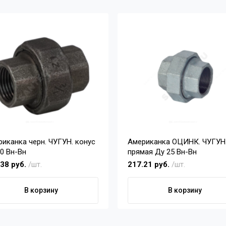
иканка черн. ЧУГУН. конус
Американка ОЦИНК. ЧУГУН
0 Вн-Вн
прямая Ду 25 Вн-Вн
.38 руб.
/шт.
217.21 руб.
/шт.
В корзину
В корзину