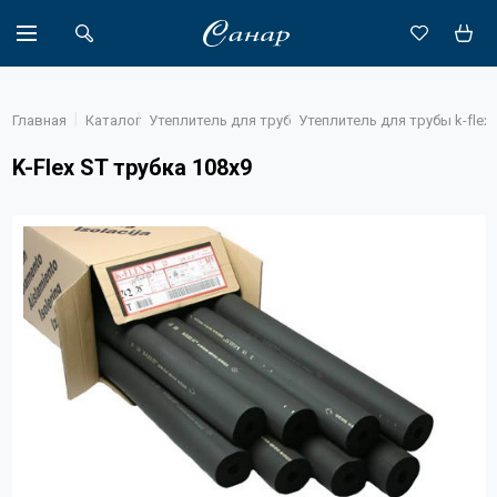
Главная
Каталог
Утеплитель для труб
Утеплитель для трубы k-flex
K-Flex ST трубка 108х9
Акции
Каталог
Доставка
Новости
Объекты
О компании
Партнеры