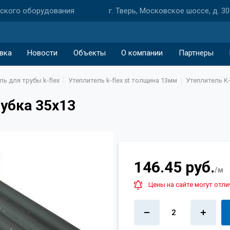
еского оборудования
г. Тверь, Московское шоссе, д. 30
вка
Новости
Объекты
О компании
Партнеры
ль для трубы k-flex
Утеплитель k-flex st толщина 13мм
Утеплитель K-
рубка 35х13
146.45 руб.
/м
Цены на сайте могут отли
2