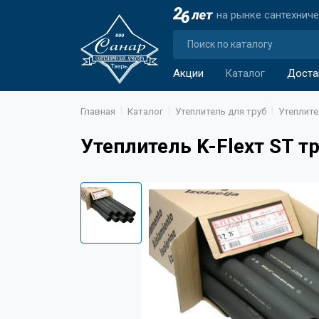
на рынке сантехнич
Акции
Каталог
Доста
Главная
Каталог
Утеплитель для труб
Утеплите
Утеплитель K-Flexт ST т