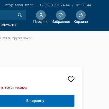
info@sanar-tver.ru
+7 (960) 701 24 44
/
32-08-44
Профиль
Избранное
Корзина
Контакты
Flexт ST трубка 35х13
Избранное
чаться от текущих
В корзину