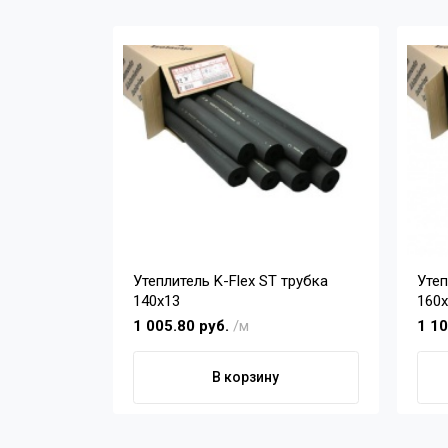
Утеплитель K-Flex ST трубка
Утеп
140х13
160
1 005.80 руб.
/м
1 10
В корзину